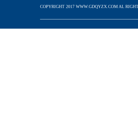
COPYRIGHT 2017 WWW.GDQYZX.COM AL RIGH